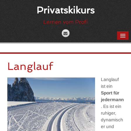
Privatskikurs
Lernen vom Profi
HOME
SKI-BLOG
Langlauf
SKI
Langlauf
ist ein
Carving
Sport für
Freeride
jedermann
. Es ist ein
Ski-Touren
ruhiger,
dynamisch
Ski Videoanalyse
er und