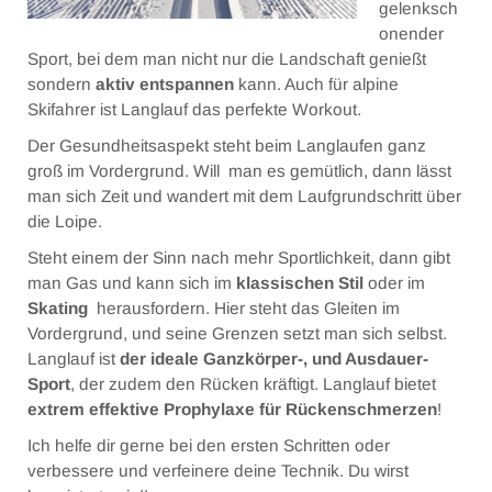
gelenksch
Preise Skikurse
onender
LANGLAUF
Sport, bei dem man nicht nur die Landschaft genießt
sondern
aktiv entspannen
kann. Auch für alpine
Skifahrer ist Langlauf das perfekte Workout.
Langlauf Klassische Technik
Der Gesundheitsaspekt steht beim Langlaufen ganz
Langlauf Skating
groß im Vordergrund. Will man es gemütlich, dann lässt
man sich Zeit und wandert mit dem Laufgrundschritt über
Langlauf Videoanalyse
die Loipe.
Langlauf Schnupperkurs
Steht einem der Sinn nach mehr Sportlichkeit, dann gibt
man Gas und kann sich im
klassischen Stil
oder im
Preise Langlaufkurse
Skating
herausfordern. Hier steht das Gleiten im
BILDER
Vordergrund, und seine Grenzen setzt man sich selbst.
Langlauf ist
der ideale Ganzkörper-, und Ausdauer-
SKI LINKS
Sport
, der zudem den Rücken kräftigt. Langlauf bietet
extrem effektive Prophylaxe für Rückenschmerzen
!
KONTAKT
Ich helfe dir gerne bei den ersten Schritten oder
verbessere und verfeinere deine Technik. Du wirst